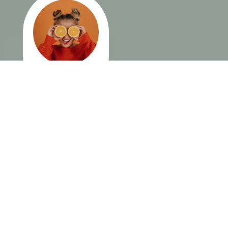
Nutrición
femenina
Soy Leticia Zoé y soy
una
apasionada
(no, ¡una loca!) de la